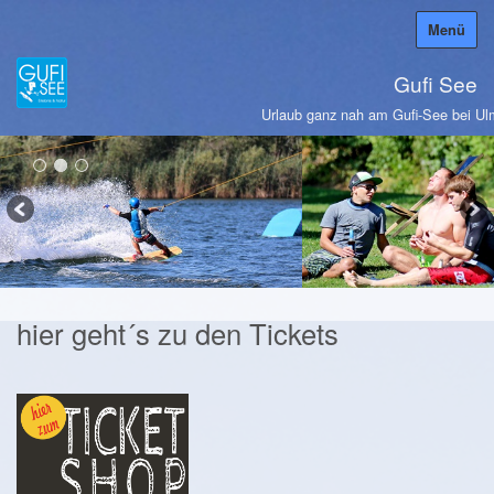
Menü
Gufi See
Urlaub ganz nah am Gufi-See bei Ul
hier geht´s zu den Tickets